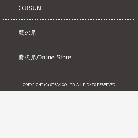
OJISUN
鷹の爪
鷹の爪Online Store
COPYRIGHT (C) STEAK CO.,LTD. ALL RIGHTS RESERVED