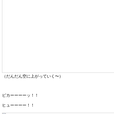
（だんだん空に上がっていく〜）
ピカーーーーッ！！
ヒューーーー！！