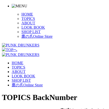
HOME
TOPICS
ABOUT
LOOK BOOK
SHOP LIST
鷹の爪Online Store
HOME
TOPICS
ABOUT
LOOK BOOK
SHOP LIST
鷹の爪Online Store
TOPICS BackNumber